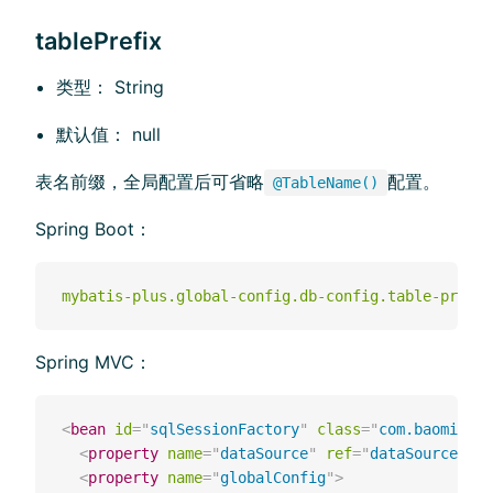
tablePrefix
类型： String
默认值： null
表名前缀，全局配置后可省略
配置。
@TableName()
Spring Boot：
mybatis-plus.global-config.db-config.table-prefix
Spring MVC：
<
bean
id
=
"
sqlSessionFactory
"
class
=
"
com.baomidou.
<
property
name
=
"
dataSource
"
ref
=
"
dataSource
"
/>
<
property
name
=
"
globalConfig
"
>