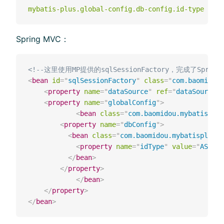
mybatis-plus.global-config.db-config.id-type
=
as
Spring MVC：
<!--这⾥使⽤MP提供的sqlSessionFactory，完成了Sprin
<
bean
id
=
"
sqlSessionFactory
"
class
=
"
com.baomidou.
<
property
name
=
"
dataSource
"
ref
=
"
dataSource
"
/
<
property
name
=
"
globalConfig
"
>
<
bean
class
=
"
com.baomidou.mybatisplus
<
property
name
=
"
dbConfig
"
>
<
bean
class
=
"
com.baomidou.mybatisplus.c
<
property
name
=
"
idType
"
value
=
"
ASSIGN
</
bean
>
</
property
>
</
bean
>
</
property
>
</
bean
>