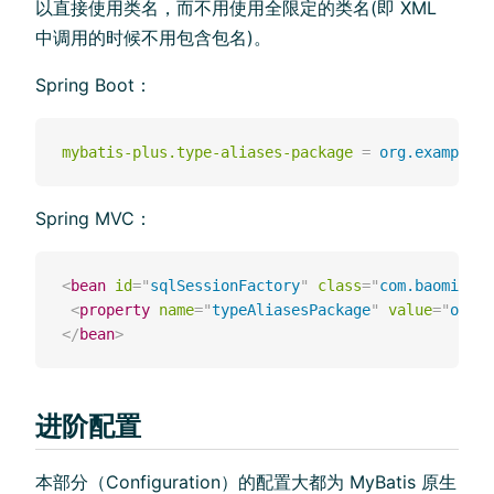
以直接使用类名，而不用使用全限定的类名(即 XML
中调用的时候不用包含包名)。
Spring Boot：
mybatis-plus.type-aliases-package
=
org.example.h
Spring MVC：
<
bean
id
=
"
sqlSessionFactory
"
class
=
"
com.baomidou.
<
property
name
=
"
typeAliasesPackage
"
value
=
"
org.e
</
bean
>
进阶配置
本部分（Configuration）的配置⼤都为 MyBatis 原⽣