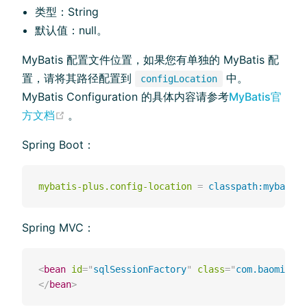
类型：String
默认值：null。
MyBatis 配置文件位置，如果您有单独的 MyBatis 配
置，请将其路径配置到
中。
configLocation
MyBatis Configuration 的具体内容请参考
MyBatis官
(opens new window)
方文档
。
Spring Boot：
mybatis-plus.config-location
=
classpath:mybatis-
Spring MVC：
<
bean
id
=
"
sqlSessionFactory
"
class
=
"
com.baomidou.
</
bean
>