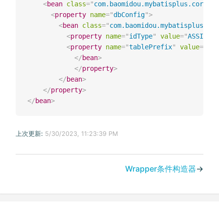
<
bean
class
=
"
com.baomidou.mybatisplus.core.c
<
property
name
=
"
dbConfig
"
>
<
bean
class
=
"
com.baomidou.mybatisplus.cor
<
property
name
=
"
idType
"
value
=
"
ASSIGN_I
<
property
name
=
"
tablePrefix
"
value
=
"
tb_
</
bean
>
</
property
>
</
bean
>
</
property
>
</
bean
>
上次更新:
5/30/2023, 11:23:39 PM
Wrapper条件构造器
→