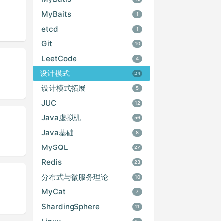
MyBaits
1
etcd
1
Git
10
LeetCode
4
设计模式
24
设计模式拓展
5
JUC
12
Java虚拟机
56
Java基础
8
MySQL
27
Redis
23
分布式与微服务理论
10
MyCat
7
ShardingSphere
11