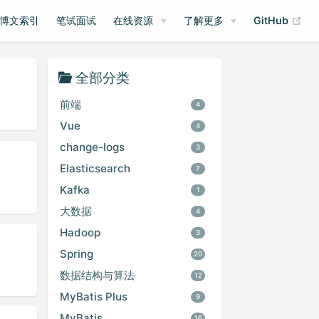
(op
博文索引
笔试面试
在线资源
了解更多
GitHub
全部分类
前端
4
Vue
4
change-logs
3
Elasticsearch
7
Kafka
1
大数据
4
Hadoop
3
Spring
20
数据结构与算法
12
MyBatis Plus
9
MyBatis
16