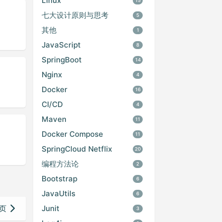
Linux
15
七大设计原则与思考
5
其他
1
JavaScript
8
SpringBoot
14
Nginx
4
Docker
16
CI/CD
4
Maven
11
Docker Compose
11
SpringCloud Netflix
20
编程方法论
2
Bootstrap
6
JavaUtils
6
Junit
页
3