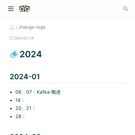
change-logs
2024-02-18
2024
2024-01
06、07：Kafka 概述
14：
20、21：
28：