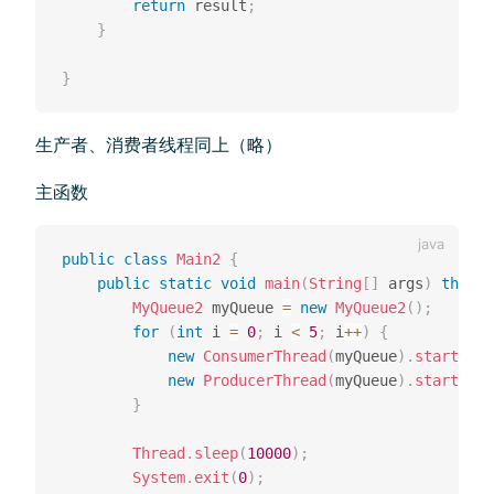
return
 result
;
}
}
生产者、消费者线程同上（略）
主函数
public
class
Main2
{
public
static
void
main
(
String
[
]
 args
)
throws
MyQueue2
 myQueue 
=
new
MyQueue2
(
)
;
for
(
int
 i 
=
0
;
 i 
<
5
;
 i
++
)
{
new
ConsumerThread
(
myQueue
)
.
start
(
)
;
new
ProducerThread
(
myQueue
)
.
start
(
)
;
}
Thread
.
sleep
(
10000
)
;
System
.
exit
(
0
)
;