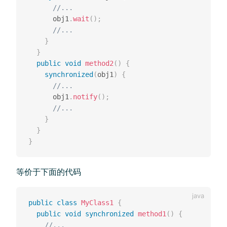
//... 
      obj1
.
wait
(
)
;
//... 
}
}
public
void
method2
(
)
{
synchronized
(
obj1
)
{
//... 
      obj1
.
notify
(
)
;
//... 
}
}
}
等价于下面的代码
public
class
MyClass1
{
public
void
synchronized
method1
(
)
{
//... 