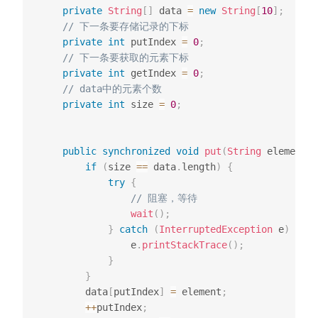
private
String
[
]
 data 
=
new
String
[
10
]
;
// 下一条要存储记录的下标
private
int
 putIndex 
=
0
;
// 下一条要获取的元素下标
private
int
 getIndex 
=
0
;
// data中的元素个数
private
int
 size 
=
0
;
public
synchronized
void
put
(
String
 element
)
if
(
size 
==
 data
.
length
)
{
try
{
// 阻塞，等待
wait
(
)
;
}
catch
(
InterruptedException
 e
)
{
                e
.
printStackTrace
(
)
;
}
}
        data
[
putIndex
]
=
 element
;
++
putIndex
;