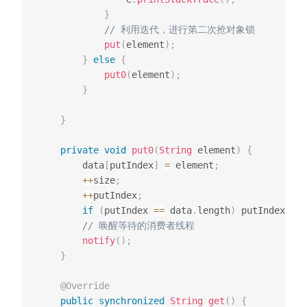
}
// 利用迭代，进行第二次抢对象锁
put
(
element
)
;
}
else
{
put0
(
element
)
;
}
}
private
void
put0
(
String
 element
)
{
        data
[
putIndex
]
=
 element
;
++
size
;
++
putIndex
;
if
(
putIndex 
==
 data
.
length
)
 putIndex 
=
0
// 唤醒等待的消费者线程
notify
(
)
;
}
@Override
public
synchronized
String
get
(
)
{