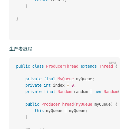
}
}
生产者线程
public
class
ProducerThread
extends
Thread
{
private
final
MyQueue
 myQueue
;
private
int
 index 
=
0
;
private
final
Random
 random 
=
new
Random
(
)
;
public
ProducerThread
(
MyQueue
 myQueue
)
{
this
.
myQueue 
=
 myQueue
;
}