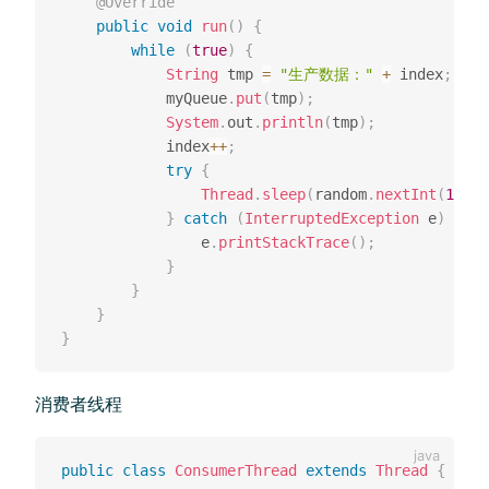
@Override
public
void
run
(
)
{
while
(
true
)
{
String
 tmp 
=
"生产数据："
+
 index
;
            myQueue
.
put
(
tmp
)
;
System
.
out
.
println
(
tmp
)
;
            index
++
;
try
{
Thread
.
sleep
(
random
.
nextInt
(
1000
)
}
catch
(
InterruptedException
 e
)
{
                e
.
printStackTrace
(
)
;
}
}
}
}
消费者线程
public
class
ConsumerThread
extends
Thread
{