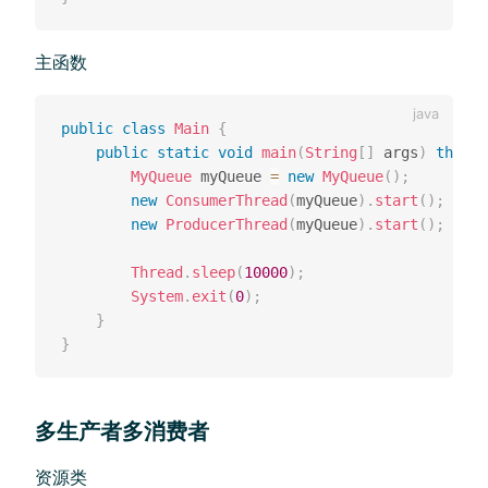
主函数
public
class
Main
{
public
static
void
main
(
String
[
]
 args
)
throws
MyQueue
 myQueue 
=
new
MyQueue
(
)
;
new
ConsumerThread
(
myQueue
)
.
start
(
)
;
new
ProducerThread
(
myQueue
)
.
start
(
)
;
Thread
.
sleep
(
10000
)
;
System
.
exit
(
0
)
;
}
}
多生产者多消费者
资源类