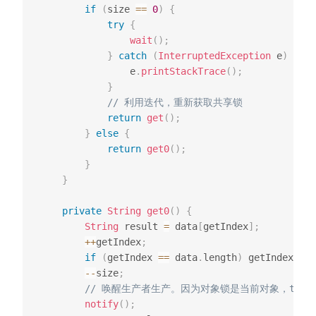
if
(
size 
==
0
)
{
try
{
wait
(
)
;
}
catch
(
InterruptedException
 e
)
{
                e
.
printStackTrace
(
)
;
}
// 利用迭代，重新获取共享锁
return
get
(
)
;
}
else
{
return
get0
(
)
;
}
}
private
String
get0
(
)
{
String
 result 
=
 data
[
getIndex
]
;
++
getIndex
;
if
(
getIndex 
==
 data
.
length
)
 getIndex 
=
0
--
size
;
// 唤醒生产者生产。因为对象锁是当前对象，this
notify
(
)
;