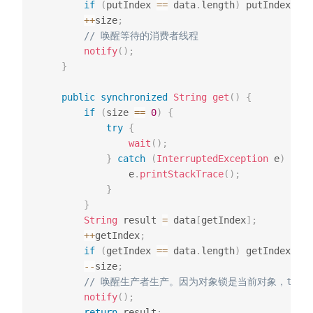
if
(
putIndex 
==
 data
.
length
)
 putIndex 
=
0
++
size
;
// 唤醒等待的消费者线程
notify
(
)
;
}
public
synchronized
String
get
(
)
{
if
(
size 
==
0
)
{
try
{
wait
(
)
;
}
catch
(
InterruptedException
 e
)
{
                e
.
printStackTrace
(
)
;
}
}
String
 result 
=
 data
[
getIndex
]
;
++
getIndex
;
if
(
getIndex 
==
 data
.
length
)
 getIndex 
=
0
--
size
;
// 唤醒生产者生产。因为对象锁是当前对象，this
notify
(
)
;
return
 result
;