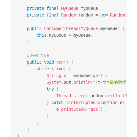
private
final
MyQueue
 myQueue
;
private
final
Random
 random 
=
new
Random
(
)
;
public
ConsumerThread
(
MyQueue
 myQueue
)
{
this
.
myQueue 
=
 myQueue
;
}
@Override
public
void
run
(
)
{
while
(
true
)
{
String
 s 
=
 myQueue
.
get
(
)
;
System
.
out
.
println
(
"\t\t消费的数据："
try
{
Thread
.
sleep
(
random
.
nextInt
(
1000
)
}
catch
(
InterruptedException
 e
)
{
                e
.
printStackTrace
(
)
;
}
}
}
}