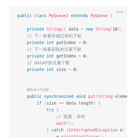
public
class
MyQueue2
extends
MyQueue
{
private
String
[
]
 data 
=
new
String
[
10
]
;
// 下一条要存储记录的下标
private
int
 putIndex 
=
0
;
// 下一条要获取的元素下标
private
int
 getIndex 
=
0
;
// data中的元素个数
private
int
 size 
=
0
;
@Override
public
synchronized
void
put
(
String
 element
)
if
(
size 
==
 data
.
length
)
{
try
{
// 阻塞，等待
wait
(
)
;
}
catch
(
InterruptedException
 e
)
{
                e
.
printStackTrace
(
)
;